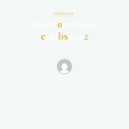
conference
Α
φ
ί
σ
α
σ
υ
ν
ε
δ
ρ
ί
ο
υ
c
c
l
a
b
s
2
0
2
2
06/18/2022
Δημοσθένης