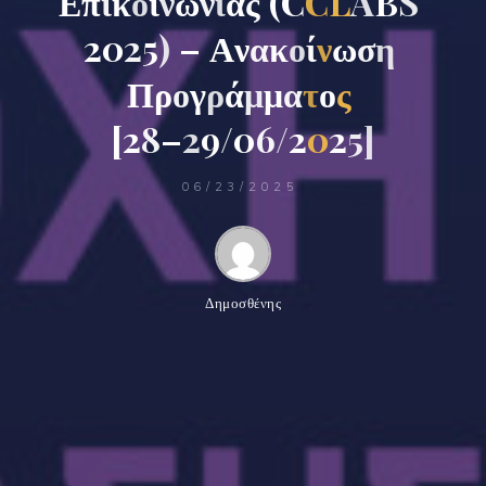
Ε
π
ι
κ
ο
ι
ν
ω
ν
ί
α
ς
(
C
C
L
A
B
S
2
0
2
5
)
–
Α
ν
α
κ
ο
ί
ν
ω
σ
η
Π
ρ
ο
γ
ρ
ά
μ
μ
α
τ
ο
ς
[
2
8
–
2
9
/
0
6
/
2
0
2
5
]
06/23/2025
Δημοσθένης