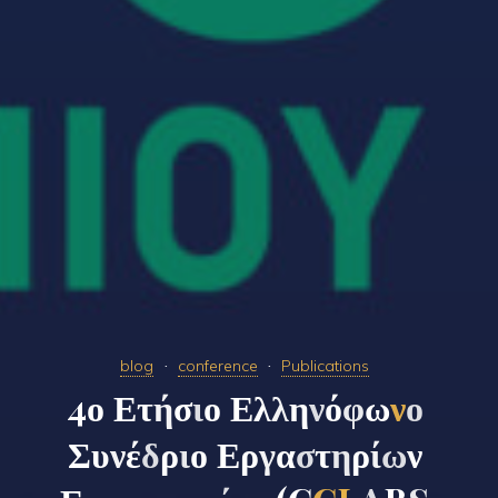
blog
conference
Publications
4
ο
Ε
τ
ή
σ
ι
ο
Ε
λ
λ
η
ν
ό
φ
ω
ν
ο
Σ
υ
ν
έ
δ
ρ
ι
ο
Ε
ρ
γ
α
σ
τ
η
ρ
ί
ω
ν