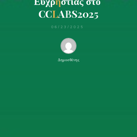
Ε
υ
χ
ρ
η
σ
τ
ί
α
ς
σ
τ
ο
C
C
L
A
B
S
2
0
2
5
06/23/2025
Δημοσθένης