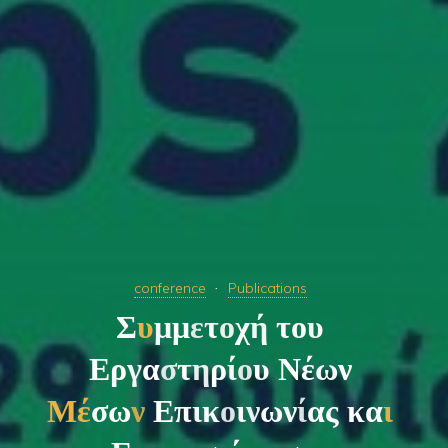
conference
Publications
Σ
υ
μ
μ
ε
τ
ο
χ
ή
τ
ο
υ
Ε
ρ
γ
α
σ
τ
η
ρ
ί
ο
υ
Ν
έ
ω
ν
Μ
έ
σ
ω
ν
Ε
π
ι
κ
ο
ι
ν
ω
ν
ί
α
ς
κ
α
ι