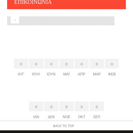
ΕΠΙΚΟΙΝΩΝΊΑ
-
0
0
0
0
0
0
0
ΑΥΓ
ΙΟΎΛ
ΙΟΎΝ
ΜΆΙ
ΑΠΡ
ΜΑΡ
ΦΕΒ
0
0
0
0
0
ΙΑΝ
ΔΕΚ
ΝΟΈ
ΟΚΤ
ΣΕΠ
BACK TO TOP