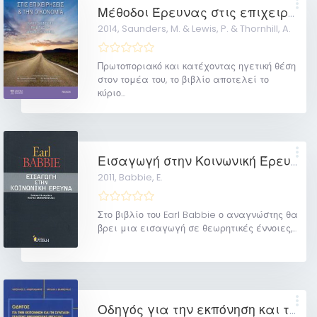
Μέθοδοι Έρευνας στις επιχειρήσεις & την οικονομία
2014,
Saunders, M. & Lewis, P. & Thornhill, A.
Πρωτοποριακό και κατέχοντας ηγετική θέση
στον τομέα του, το βιβλίο αποτελεί το
κύριο...
Εισαγωγή στην Κοινωνική Έρευνα
2011,
Babbie, E.
Στο βιβλίο του Earl Babbie ο αναγνώστης θα
βρει μια εισαγωγή σε θεωρητικές έννοιες,...
Οδηγός για την εκπόνηση και τη σύνταξη γραπτής ερευνητικής εργασίας: σεμιναριακής, πτυχιακής, διπλωματικής