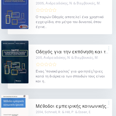
2005,
Ανδρεαδάκης, Ν. & Βαμβουκάς, Μ.
Ο παρών Οδηγός αποτελεί ένα χρηστικό
εγχειρίδιο, στο μέτρο του δυνατού, όπου
έγινε...
Οδηγός για την εκπόνηση και τη σύνταξη γραπτής ερευνητικής εργασίας: σεμιναριακής, πτυχιακής, διπλωματικής
2011,
Ανδρεαδάκης, Ν. & Βαμβουκάς, Μ.
Ένας "πονοκέφαλος" για φοιτητές/τριες
κατά τη διάρκεια των σπουδών τους είναι
και η...
Μέθοδοι εμπειρικής κοινωνικής έρευνας
2014,
Schnell, R. & Hill, P. & Esser, E.