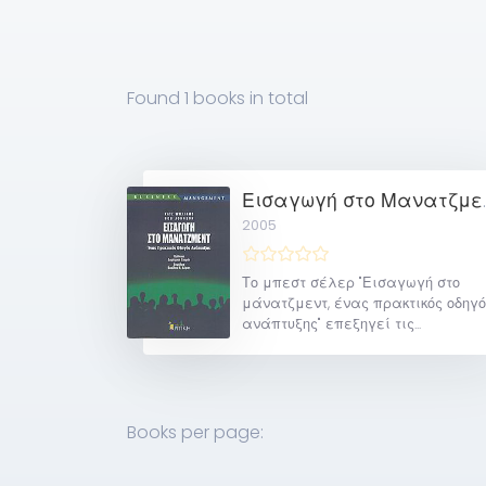
Found
1 books
in total
Εισαγωγ
2005
Το μπεστ σέλερ "Εισαγωγή στο
μάνατζμεντ, ένας πρακτικός οδηγ
ανάπτυξης" επεξηγεί τις...
Books per page: