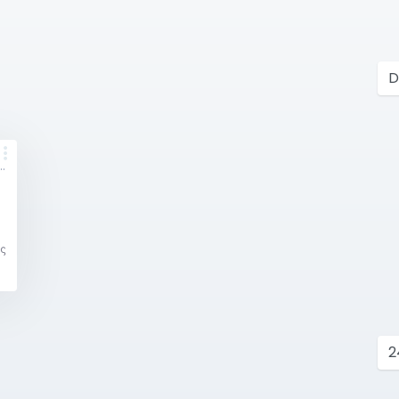
ή στο Μανατζμεντ
ός